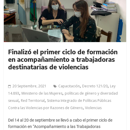
Finalizó el primer ciclo de formación
en acompañamiento a trabajadoras
destinatarias de violencias
,
,
20 Septiembre, 2021
Capacitación
Decreto 121/20
Ley
,
,
14.893
Ministerio de las Mujeres
políticas de género y diversidad
,
,
sexual
Red Territorial
Sistema Integrado de Políticas Públicas
,
Contra las Violencias por Razones de Género
Violencias
Del 14 al 20 de septiembre se llevó a cabo el primer ciclo de
formación en “Acompañamiento a las Trabajadoras