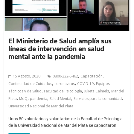
El Ministerio de Salud amplía sus
líneas de intervención en salud
mental ante la pandemia
,
,
15 Agosto, 2020
0800-222-5462
Capacitación
,
,
,
Continuidad de Cuidados
coronavirus
COVID-19
Equipos
,
,
,
Técnicos y de Salud
Facultad de Psicología
Julieta Calmels
Mar del
,
,
,
,
,
Plata
MdQ
pandemia
Salud Mental
Servicios para la comunidad
Universidad Nacional de Mar del Plata
Unos 50 voluntarios y voluntarias de la Facultad de Psicología
de la Universidad Nacional de Mar del Plata se capacitaron