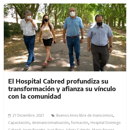
El Hospital Cabred profundiza su
transformación y afianza su vínculo
con la comunidad
,
27 Diciembre, 2021
Buenos Aires libre de manicomios
,
,
,
Capacitación
desmanicomialización
formación
Hospital Domingo
,
,
,
,
,
Cabred
Jorge Rosetto
Juan Riera
Julieta Calmels
Mario Rovere