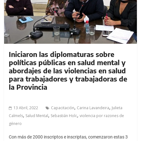
a
l
c
o
n
t
e
Iniciaron las diplomaturas sobre
n
políticas públicas en salud mental y
i
abordajes de las violencias en salud
d
para trabajadores y trabajadoras de
o
la Provincia
.
,
,
13 Abril, 2022
Capacitación
Carina Lavandeira
Julieta
,
,
,
Calmels
Salud Mental
Sebastián Holc
violencia por razones de
género
Con más de 2000 inscriptos e inscriptas, comenzaron estas 3