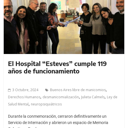
El Hospital “Esteves” cumple 119
años de funcionamiento
,
3 Octubre, 2024
Buenos Aires libre de manicomios
,
,
,
Derechos Humanos
desmanicomialización
Julieta Calmels
Ley de
,
Salud Mental
neuropsiquiátricos
Durante la conmemoración, cerraron definitivamente un
Servicio de Internación y abrieron un espacio de Memoria