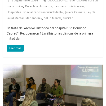
13 Septiembre, 2024
0800-222-5462
Buenos Aires libre de
,
,
,
manicomios
Derechos Humanos
desmanicomialización
,
,
Hospitales Especializados en Salud Mental
Julieta Calmels
Ley de
,
,
,
Salud Mental
Mariano Rey
Salud Mental
suicidio
Se trata del Archivo Histórico del hospital “Dr. Domingo
Cabred”. Recuperaron 12 mil historias clínicas de la primera
mitad del
Leer más