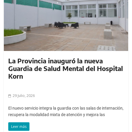
a
l
c
o
n
t
e
n
La Provincia inauguró la nueva
i
Guardia de Salud Mental del Hospital
d
o
Korn
.
29 Julio, 2026
El nuevo servicio integra la guardia con las salas de internación,
recupera la modalidad mixta de atención y mejora las
Leer más