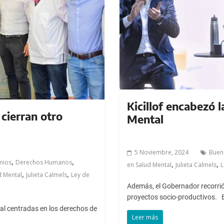
Kicillof encabezó l
cierran otro
Mental
5 Noviembre, 2024
Buen
,
,
mios
Derechos Humanos
,
,
en Salud Mental
Julieta Calmels
L
,
,
d Mental
Julieta Calmels
Ley de
Además, el Gobernador recorrió 
proyectos socio-productivos. 
tal centradas en los derechos de
Leer más