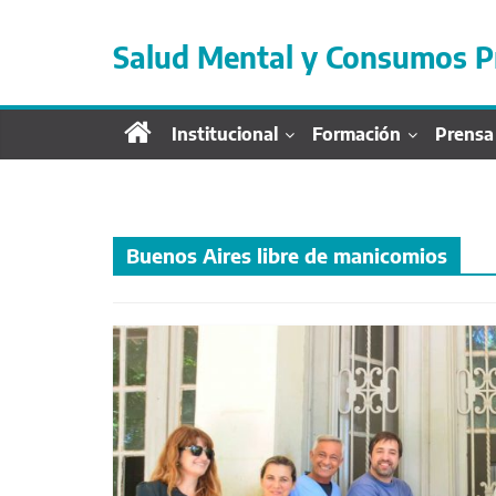
S
a
Salud Mental y Consumos P
l
t
a
Institucional
Formación
Prensa
r
d
i
r
e
Buenos Aires libre de manicomios
c
t
a
m
e
n
t
e