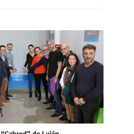
l “Cabred” de Luján