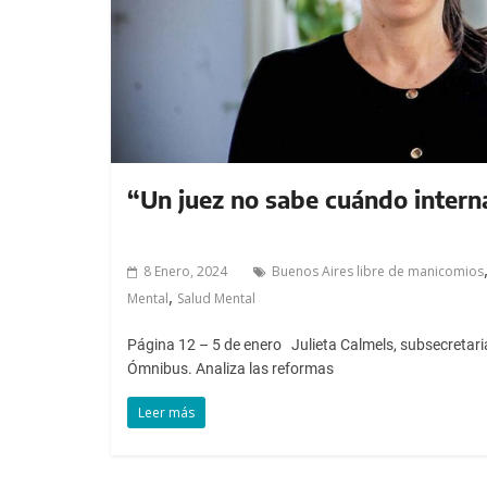
“Un juez no sabe cuándo intern
8 Enero, 2024
Buenos Aires libre de manicomios
,
Mental
Salud Mental
Página 12 – 5 de enero Julieta Calmels, subsecretaria
Ómnibus. Analiza las reformas
Leer más