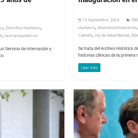
13 Septiembre, 2024
080
,
,
,
Humanos
desmanicomialización
os
Derechos Humanos
,
,
,
Calmels
Ley de Salud Mental
Mar
al
neuropsiquiátricos
Se trata del Archivo Histórico 
n Servicio de Internación y
historias clínicas de la primera 
co
Leer más