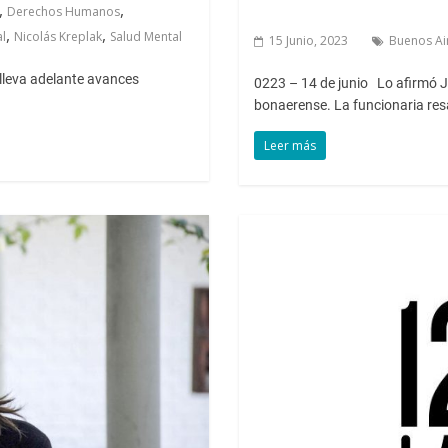
,
,
Derechos Humanos
,
,
al
Nicolás Kreplak
Salud Mental
15 Junio, 2023
Buenos Ai
f lleva adelante avances
0223 – 14 de junio Lo afirmó J
bonaerense. La funcionaria resa
Leer más