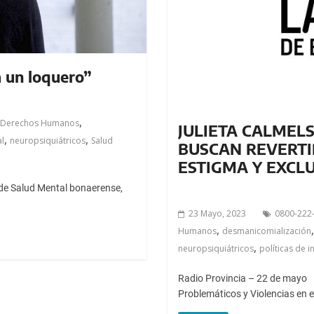
a un loquero”
,
Derechos Humanos
JULIETA CALMELS
,
,
al
neuropsiquiátricos
Salud
BUSCAN REVERTIR
ESTIGMA Y EXCL
a de Salud Mental bonaerense,
23 Mayo, 2023
0800-222
,
Humanos
desmanicomialización
,
neuropsiquiátricos
políticas de i
Radio Provincia – 22 de mayo 
Problemáticos y Violencias en e