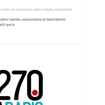
,
,
res libre de manicomios
Julieta Calmels
Salud Mental
ulieta Calmels, subsecretaria de Salud Mental
ltó que la