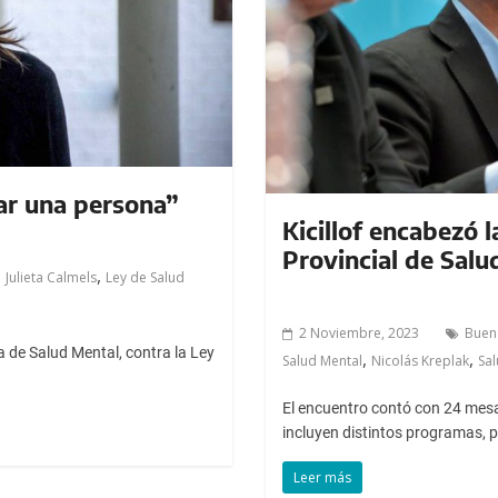
ar una persona”
Kicillof encabezó l
Provincial de Salu
,
,
Julieta Calmels
Ley de Salud
2 Noviembre, 2023
Buen
 de Salud Mental, contra la Ley
,
,
Salud Mental
Nicolás Kreplak
Sal
El encuentro contó con 24 mesa
incluyen distintos programas, 
Leer más