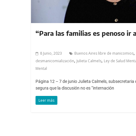
“Para las familias es penoso ir 
,
8 Junio, 2023
Buenos Aires libre de manicomios
,
,
desmanicomialización
Julieta Calmels
Ley de Salud Ment
Mental
Página 12 – 7 de junio Julieta Calmels, subsecretari
segura que la discusión no es “internación
Leer más