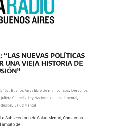
: “LAS NUEVAS POLÍTICAS
 UNA VIEJA HISTORIA DE
USIÓN”
,
,
-5462
Buenos Aires libre de manicomios
Derechos
,
,
,
Julieta Calmels
Ley Nacional de salud mental
,
nclusión
Salud Mental
La Subsecretaria de Salud Mental, Consumos
l ámbito de