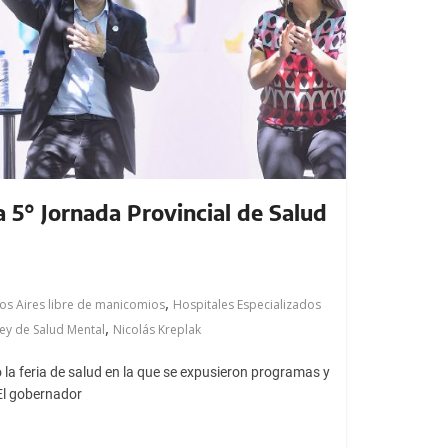
a 5° Jornada Provincial de Salud
,
os Aires libre de manicomios
Hospitales Especializados
,
ey de Salud Mental
Nicolás Kreplak
la feria de salud en la que se expusieron programas y
El gobernador