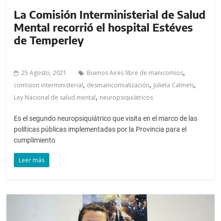
La Comisión Interministerial de Salud
Mental recorrió el hospital Estéves
de Temperley
,
25 Agosto, 2021
Buenos Aires libre de manicomios
,
,
,
comision interministerial
desmanicomialización
Julieta Calmels
,
Ley Nacional de salud mental
neuropsiquiátricos
Es el segundo neuropsiquiátrico que visita en el marco de las
políticas públicas implementadas por la Provincia para el
cumplimiento
Leer más