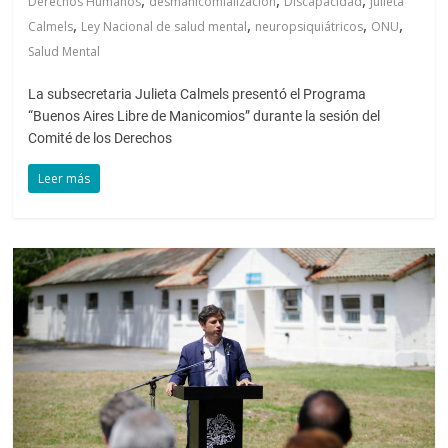
Derechos Humanos
desmanicomialización
Discapacidad
Julieta
,
,
,
,
Calmels
Ley Nacional de salud mental
neuropsiquiátricos
ONU
Salud Mental
La subsecretaria Julieta Calmels presentó el Programa
“Buenos Aires Libre de Manicomios” durante la sesión del
Comité de los Derechos
Leer más