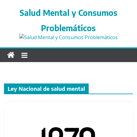
S
a
Salud Mental y Consumos
l
t
Problemáticos
a
r
d
i
r
e
c
t
Ley Nacional de salud mental
a
m
e
n
t
e