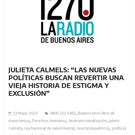
a
l
c
o
n
t
e
n
i
JULIETA CALMELS: “LAS NUEVAS
d
POLÍTICAS BUSCAN REVERTIR UNA
o
.
VIEJA HISTORIA DE ESTIGMA Y
EXCLUSIÓN”
,
23 Mayo, 2023
0800-222-5462
Buenos Aires libre de
,
,
,
manicomios
Derechos Humanos
desmanicomialización
Julieta
,
,
,
Calmels
Ley Nacional de salud mental
neuropsiquiátricos
políticas