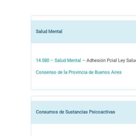
a
l
c
o
n
Salud Mental
t
e
n
14.580 – Salud Mental
– Adhesión Pcial Ley Salu
i
d
Consenso de la Provincia de Buenos Aires
o
.
Consumos de Sustancias Psicoactivas