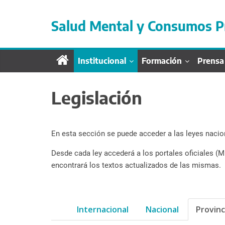
S
a
Salud Mental y Consumos P
l
t
a
Institucional
Formación
Prensa
r
d
i
Legislación
r
e
c
En esta sección se puede acceder a las leyes nacion
t
a
Desde cada ley accederá a los portales oficiales (M
m
encontrará los textos actualizados de las mismas.
e
n
t
Internacional
Nacional
Provinc
e