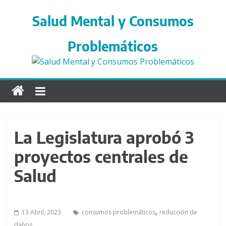
S
a
Salud Mental y Consumos
l
t
Problemáticos
a
r
d
i
r
e
c
La Legislatura aprobó 3
t
proyectos centrales de
a
m
Salud
e
n
t
,
13 Abril, 2023
consumos problemáticos
reducción de
e
daños