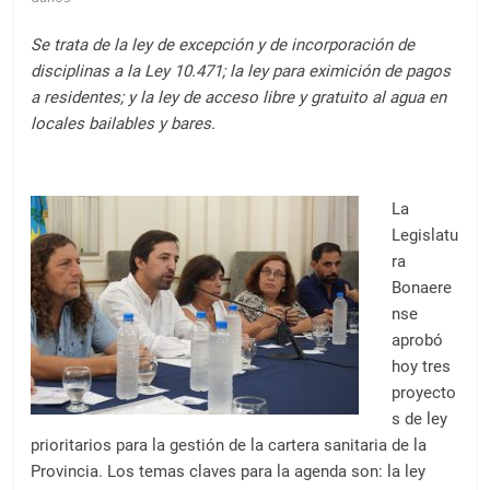
a
l
Se trata de la ley de excepción y de incorporación de
c
disciplinas a la Ley 10.471; la ley para eximición de pagos
o
a residentes; y la ley de acceso libre y gratuito al agua en
n
locales bailables y bares.
t
e
n
La
i
Legislatu
d
ra
o
Bonaere
.
nse
aprobó
hoy tres
proyecto
s de ley
prioritarios para la gestión de la cartera sanitaria de la
Provincia. Los temas claves para la agenda son: la ley