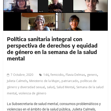
Política sanitaria integral con
perspectiva de derechos y equidad
de género en la semana de la salud
mental
,
,
,
,
7 Octubre, 2020
144
femicidio
Flavia Delmas
genero
,
,
,
Julieta Calmels
Ministerio de la Mujer
patriarcado
políticas de
,
,
,
género y diversidad sexual
salud
Salud Mental
Semana de la salud
,
mental
violencia de género
La Subsecretaria de salud mental, consumos problemáticos y
violencias en el ámbito de la salud pública, Julieta Calmels,