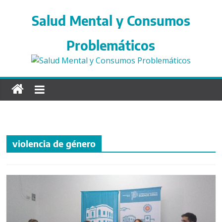
S
a
Salud Mental y Consumos
l
t
Problemáticos
a
r
d
i
r
e
c
t
violencia de género
a
m
e
n
t
e