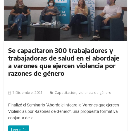
a
l
c
o
n
t
e
Se capacitaron 300 trabajadores y
n
trabajadoras de salud en el abordaje
i
a varones que ejercen violencia por
d
razones de género
o
.
,
7 Diciembre, 2021
Capacitación
violencia de género
Finalizó el Seminario “Abordaje Integral a Varones que ejercen
Violencias por Razones de Género”, una propuesta formativa
conjunta de la
Leer más