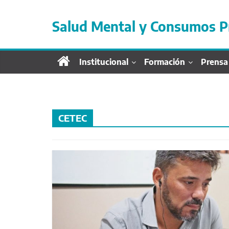
S
a
Salud Mental y Consumos P
l
t
a
Institucional
Formación
Prensa
r
d
i
r
e
CETEC
c
t
a
m
e
n
t
e