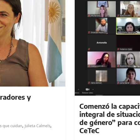
eradores y
Comenzó la capaci
integral de situac
de género” para c
,
,
os que cuidan
Julieta Calmels
CeTeC