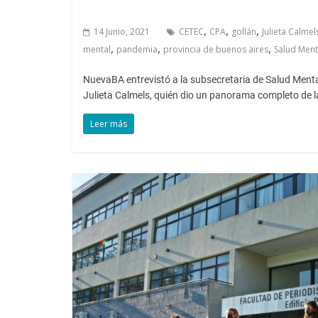
,
,
,
14 Junio, 2021
CETEC
CPA
gollán
Julieta Calmel
,
,
,
mental
pandemia
provincia de buenos aires
Salud Ment
NuevaBA entrevistó a la subsecretaria de Salud Menta
Julieta Calmels, quién dio un panorama completo de l
Leer más