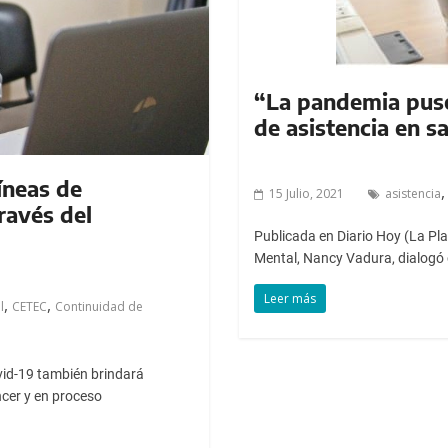
“La pandemia puso
de asistencia en s
íneas de
15 Julio, 2021
asistencia
ravés del
Publicada en Diario Hoy (La Pl
Mental, Nancy Vadura, dialogó 
Leer más
,
,
l
CETEC
Continuidad de
ovid-19 también brindará
cer y en proceso