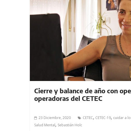
Cierre y balance de año con op
operadoras del CETEC
,
,
23 Diciembre, 2020
CETEC
CETEC-19
cuidar a l
,
Salud Mental
Sebastián Holc