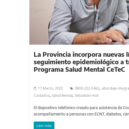
a
l
c
o
n
t
e
n
La Provincia incorpora nuevas l
i
seguimiento epidemiológico a t
d
Programa Salud Mental CeTeC
o
.
,
17 Marzo, 2022
0800-222-5462
abordaje integra
,
,
Cuidados
Salud Mental
Sebastián Holc
El dispositivo telefónico creado para asistencia de C
acompañamiento a personas con ECNT, diabetes, cán
Leer más