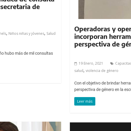
secretaria de
Operadoras y oper
,
,
mels
Niños niñas y jóvenes
Salud
incorporan herrami
perspectiva de gé
 año hubo más de mil consultas
19 Enero, 2021
Capacita
,
salud
violencia de género
Con el objetivo de brindar herr
perspectiva de género en la es
Leer más