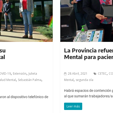
 su
La Provincia refue
al
Mental para pacie
,
,
,
OVID-19
Extensión
Julieta
28 Abril, 2021
CETEC
CO
,
,
,
alud Mental
Sebastián Palma
Mental
segunda ola
Habrá espacios de contención ps
al que sumarán trabajadores/a
ron al dispositivo telefónico de
Leer más