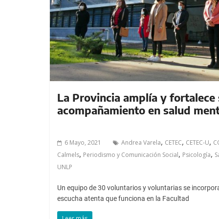
La Provincia amplía y fortalece
acompañamiento en salud ment
,
,
,
6 Mayo, 2021
Andrea Varela
CETEC
CETEC-U
C
,
,
,
Calmels
Periodismo y Comunicación Social
Psicología
S
UNLP
Un equipo de 30 voluntarios y voluntarias se incorpora
escucha atenta que funciona en la Facultad
Leer más