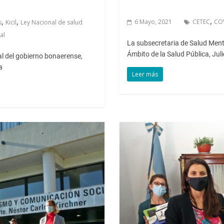
,
,
,
6 Mayo, 2021
CETEC
CO
s
Kicil
Ley Nacional de salud
al
La subsecretaria de Salud Ment
Ámbito de la Salud Pública, Jul
l del gobierno bonaerense,
a
Leer más