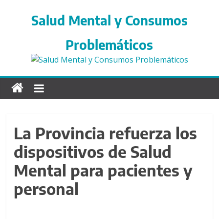
S
a
Salud Mental y Consumos
l
t
Problemáticos
a
r
d
i
r
e
c
La Provincia refuerza los
t
dispositivos de Salud
a
m
Mental para pacientes y
e
n
personal
t
e