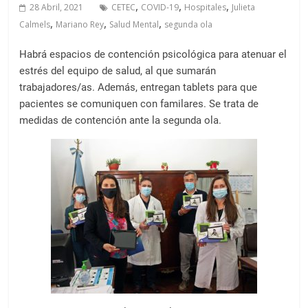
a
,
,
,
28 Abril, 2021
CETEC
COVID-19
Hospitales
Julieta
l
,
,
,
Calmels
Mariano Rey
Salud Mental
segunda ola
c
o
Habrá espacios de contención psicológica para atenuar el
n
estrés del equipo de salud, al que sumarán
t
trabajadores/as. Además, entregan tablets para que
pacientes se comuniquen con familares. Se trata de
e
medidas de contención ante la segunda ola.
n
i
d
o
.