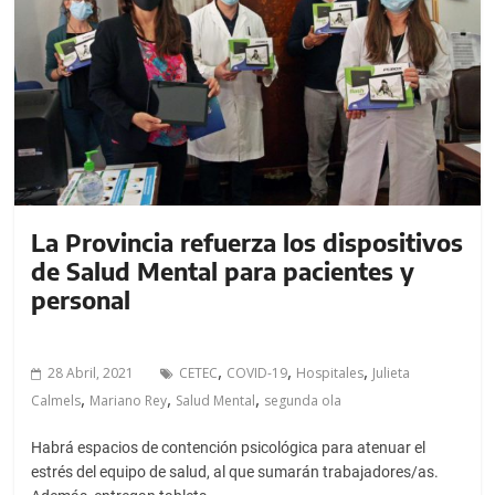
a
l
c
o
n
t
e
n
i
La Provincia refuerza los dispositivos
d
de Salud Mental para pacientes y
o
personal
.
,
,
,
28 Abril, 2021
CETEC
COVID-19
Hospitales
Julieta
,
,
,
Calmels
Mariano Rey
Salud Mental
segunda ola
Habrá espacios de contención psicológica para atenuar el
estrés del equipo de salud, al que sumarán trabajadores/as.