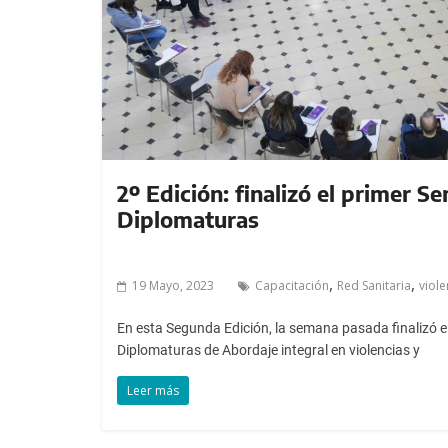
a
l
c
o
n
t
e
n
2º Edición: finalizó el primer Se
i
Diplomaturas
d
o
.
,
,
19 Mayo, 2023
Capacitación
Red Sanitaria
viol
En esta Segunda Edición, la semana pasada finalizó el
Diplomaturas de Abordaje integral en violencias y
Leer más