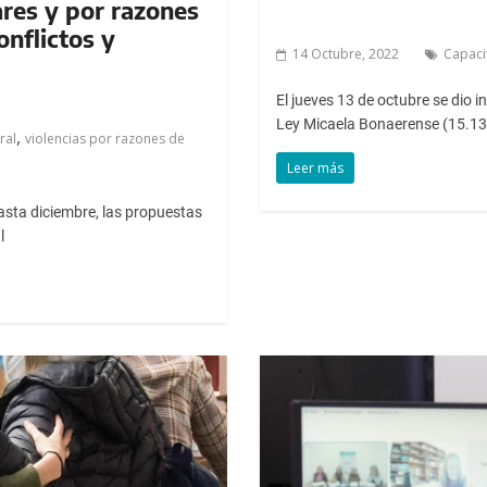
iares y por razones
onflictos y
14 Octubre, 2022
Capaci
El jueves 13 de octubre se dio 
Ley Micaela Bonaerense (15.13
,
ral
violencias por razones de
Leer más
hasta diciembre, las propuestas
l