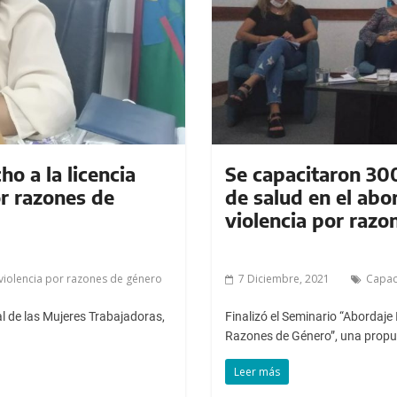
o a la licencia
Se capacitaron 30
or razones de
de salud en el abo
violencia por razo
violencia por razones de género
7 Diciembre, 2021
Capac
l de las Mujeres Trabajadoras,
Finalizó el Seminario “Abordaje
Razones de Género”, una propue
Leer más