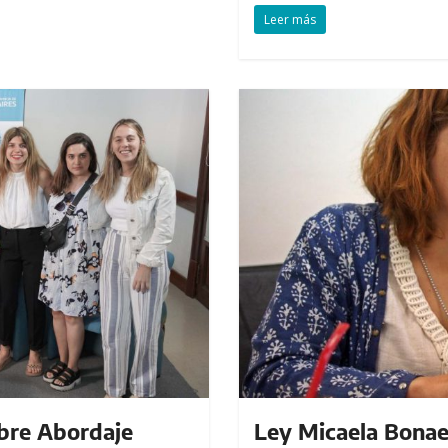
Leer más
obre Abordaje
Ley Micaela Bonaer