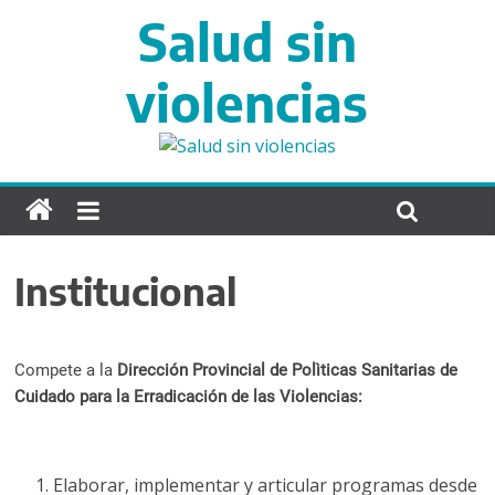
S
Salud sin
a
l
violencias
t
a
r
d
i
r
e
c
Institucional
t
a
m
Compete a la
Dirección Provincial de Polìticas Sanitarias de
e
Cuidado para la Erradicación de las Violencias:
n
t
e
Elaborar, implementar y articular programas desde