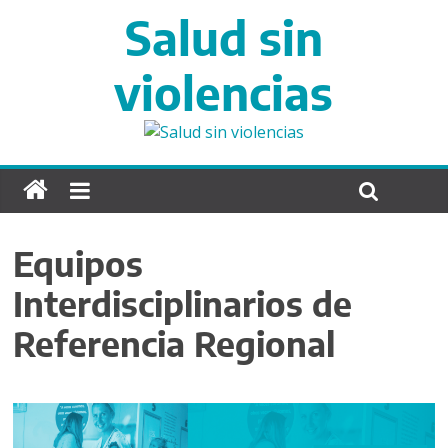
S
Salud sin
a
l
violencias
t
a
r
d
i
r
e
c
Equipos
t
Interdisciplinarios de
a
m
Referencia Regional
e
n
t
e