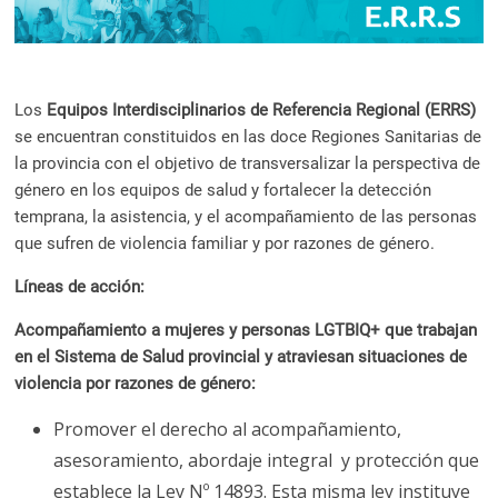
a
l
c
o
Los
Equipos Interdisciplinarios de Referencia Regional (ERRS)
n
se encuentran constituidos en las doce Regiones Sanitarias de
t
la provincia con el objetivo de transversalizar la perspectiva de
e
género en los equipos de salud y fortalecer la detección
n
temprana, la asistencia, y el acompañamiento de las personas
i
que sufren de violencia familiar y por razones de género.
d
o
Líneas de acción:
.
Acompañamiento a mujeres y personas LGTBIQ+ que trabajan
en el Sistema de Salud provincial y atraviesan situaciones de
violencia por razones de género:
Promover el derecho al acompañamiento,
asesoramiento, abordaje integral y protección que
establece la Ley Nº 14893. Esta misma ley instituye