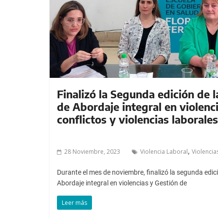
a
l
c
o
n
t
e
n
Finalizó la Segunda edición de 
i
de Abordaje integral en violenc
d
conflictos y violencias laborales
o
.
,
28 Noviembre, 2023
Violencia Laboral
Violencia
Durante el mes de noviembre, finalizó la segunda edic
Abordaje integral en violencias y Gestión de
Leer más