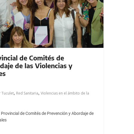
incial de Comités de
aje de las Violencias y
es
,
,
r Tuculet
Red Sanitaria
Violencias en el ámbito de la
o Provincial de Comités de Prevención y Abordaje de
ales