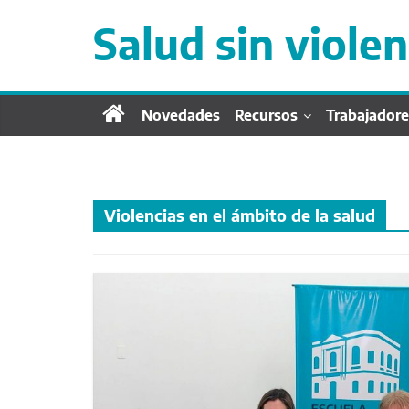
S
a
Salud sin violen
l
t
a
r
Novedades
Recursos
Trabajadore
d
i
r
e
Violencias en el ámbito de la salud
c
t
a
m
e
n
t
e