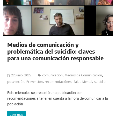
a
l
c
o
n
t
e
Medios de comunicación y
n
problemática del suicidio: claves
i
para una comunicación responsable
d
o
.
,
,
22 Junio, 2022
comunicación
Medios de Comunicación
,
,
,
,
posvención
Prevención
recomendaciónes
Salud Mental
suicidio
Este miércoles se presentó una publicación con
recomendaciones a tener en cuenta a la hora de comunicar a la
población
Leer más