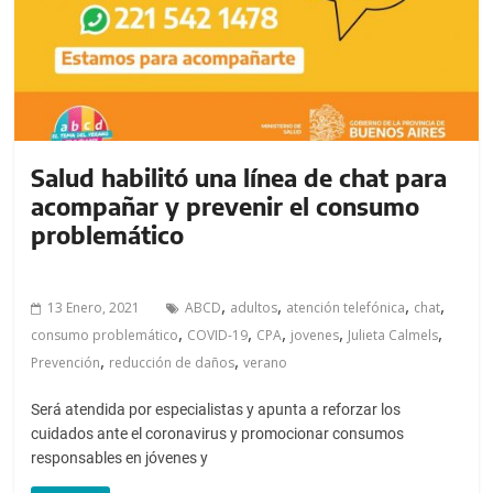
Salud habilitó una línea de chat para
acompañar y prevenir el consumo
problemático
,
,
,
,
13 Enero, 2021
ABCD
adultos
atención telefónica
chat
,
,
,
,
,
consumo problemático
COVID-19
CPA
jovenes
Julieta Calmels
,
,
Prevención
reducción de daños
verano
Será atendida por especialistas y apunta a reforzar los
cuidados ante el coronavirus y promocionar consumos
responsables en jóvenes y