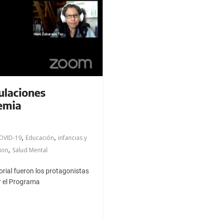
ulaciones
emia
,
,
OVID-19
Educación
infancias y
,
ion
Salud Mental
torial fueron los protagonistas
r el Programa