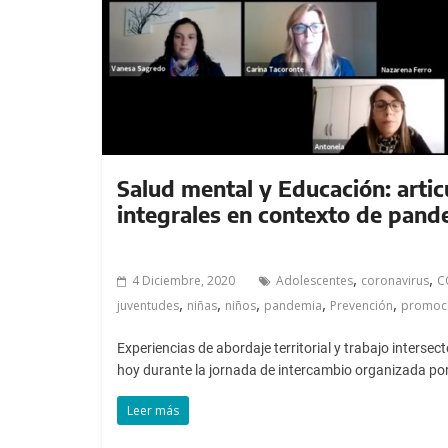
a
l
c
o
n
t
e
n
Salud mental y Educación: artic
i
integrales en contexto de pand
d
o
,
,
.
4 Diciembre, 2020
Adolescentes
coronavirus
C
,
,
,
,
,
juventudes
niñas
niños
pandemia
Prevención
promoc
Experiencias de abordaje territorial y trabajo intersec
hoy durante la jornada de intercambio organizada po
Leer más