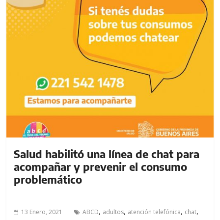
a
l
c
o
n
t
e
n
i
d
o
.
Salud habilitó una línea de chat para
acompañar y prevenir el consumo
problemático
,
,
,
,
13 Enero, 2021
ABCD
adultos
atención telefónica
chat