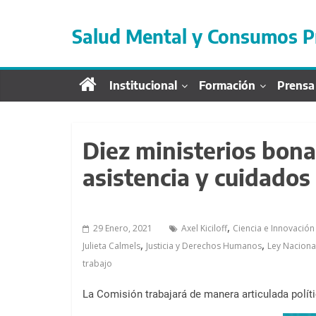
S
a
Salud Mental y Consumos P
l
t
a
Institucional
Formación
Prensa
r
d
i
r
Diez ministerios bona
e
asistencia y cuidado
c
t
a
,
29 Enero, 2021
Axel Kiciloff
Ciencia e Innovación
m
,
,
Julieta Calmels
Justicia y Derechos Humanos
Ley Naciona
e
trabajo
n
t
La Comisión trabajará de manera articulada políti
e