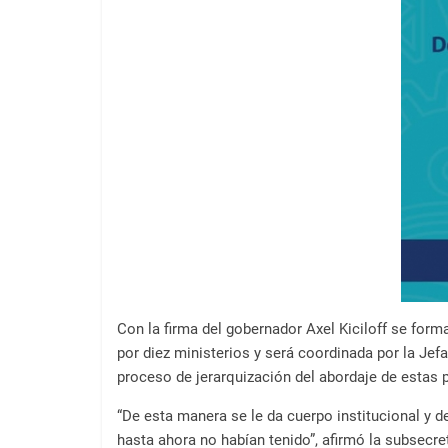
a
l
c
o
n
t
e
n
i
d
o
.
Con la firma del gobernador Axel Kiciloff se for
por diez ministerios y será coordinada por la Jefa
proceso de jerarquización del abordaje de estas 
“De esta manera se le da cuerpo institucional y d
hasta ahora no habían tenido”, afirmó la subsecr