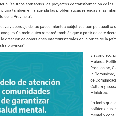
sterial “se trabajarán todos los proyectos de transformación de las 
ncluirá también en la agenda las problemáticas referidas a las infa
o de la Provincia”.
tiva y abordaje de los padecimientos subjetivos con perspectiva d
a”, aseguró Calmels quien remarcó también que a partir de este decr
a creación de comisiones interministeriales en la órbita de la jefa
tra provincia”.
En concreto, pa
Mujeres, Polít
Producción, Ci
la Comunidad, 
de Comunicació
Cultura y Educ
Ministros.
En tanto que la
políticas públ
mental y consu