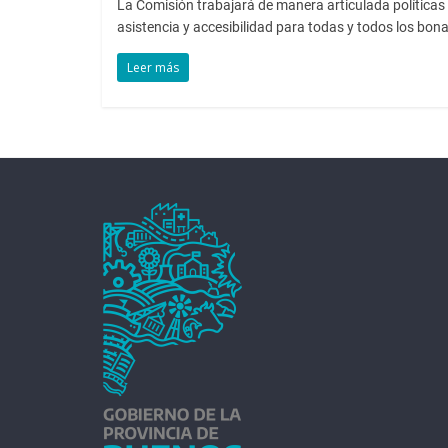
La Comisión trabajará de manera articulada políticas 
asistencia y accesibilidad para todas y todos los bon
Leer más