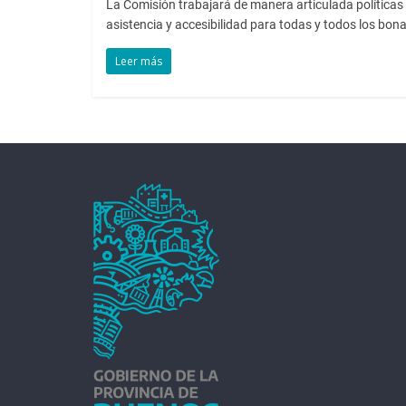
La Comisión trabajará de manera articulada políticas 
asistencia y accesibilidad para todas y todos los bon
Leer más