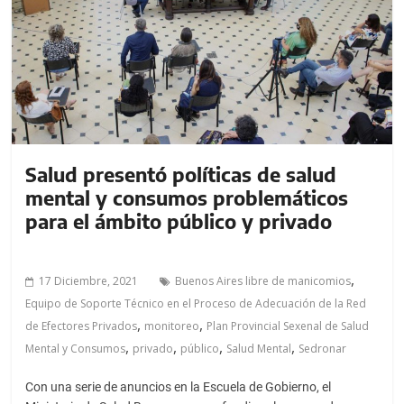
a
l
c
o
n
t
e
n
Salud presentó políticas de salud
i
mental y consumos problemáticos
d
para el ámbito público y privado
o
.
,
17 Diciembre, 2021
Buenos Aires libre de manicomios
Equipo de Soporte Técnico en el Proceso de Adecuación de la Red
,
,
de Efectores Privados
monitoreo
Plan Provincial Sexenal de Salud
,
,
,
,
Mental y Consumos
privado
público
Salud Mental
Sedronar
Con una serie de anuncios en la Escuela de Gobierno, el