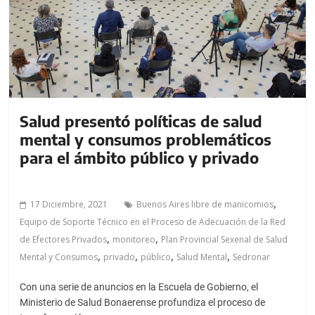
a
l
c
o
n
t
e
Salud presentó políticas de salud
n
mental y consumos problemáticos
i
para el ámbito público y privado
d
o
.
,
17 Diciembre, 2021
Buenos Aires libre de manicomios
Equipo de Soporte Técnico en el Proceso de Adecuación de la Red
,
,
de Efectores Privados
monitoreo
Plan Provincial Sexenal de Salud
,
,
,
,
Mental y Consumos
privado
público
Salud Mental
Sedronar
Con una serie de anuncios en la Escuela de Gobierno, el
Ministerio de Salud Bonaerense profundiza el proceso de