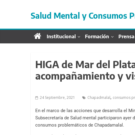
S
a
Salud Mental y Consumos P
l
t
a
Institucional
Formación
Prensa
r
d
i
r
HIGA de Mar del Plata
e
acompañamiento y visi
c
t
a
,
24 Septiembre, 2021
Chapadmalal
consumos pr
m
e
En el marco de las acciones que desarrolla el Min
n
Subsecretaría de Salud mental participaron ayer d
t
consumos problemáticos de Chapadamalal.
e