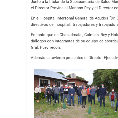
a
Junto a la titular de la Subsecretaría de Salud M
l
el Director Provincial Mariano Rey y el Directo
c
En el Hospital Interzonal General de Agudos “Dr. 
o
directivos del hospital, trabajadores y trabajador
n
t
En tanto que en Chapadmalal, Calmels, Rey y Hol
e
diálogos con integrantes de su equipo de abordaje
n
Gral. Pueyrredón.
i
Además estuvieron presentes el Director Ejecutivo
d
o
.