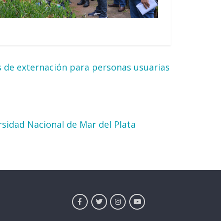
s de externación para personas usuarias
rsidad Nacional de Mar del Plata