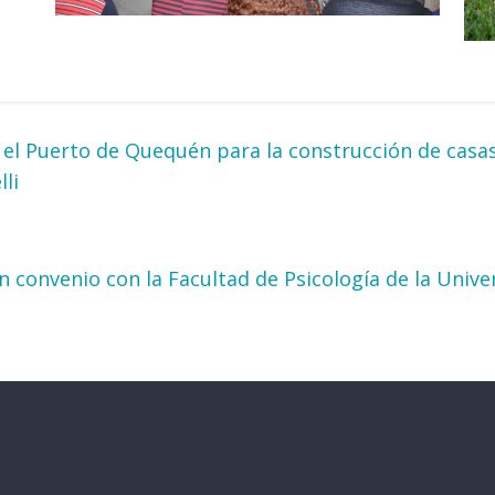
 el Puerto de Quequén para la construcción de casa
li
n convenio con la Facultad de Psicología de la Unive