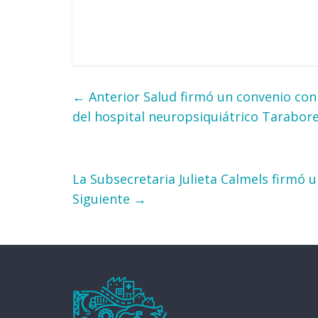
← Anterior
Salud firmó un convenio con
del hospital neuropsiquiátrico Taraborel
La Subsecretaria Julieta Calmels firmó u
Siguiente →