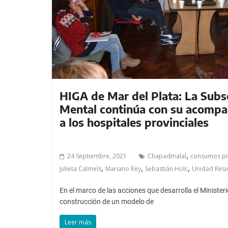
a
l
c
o
n
t
e
n
HIGA de Mar del Plata: La Subs
i
Mental continúa con su acompa
d
a los hospitales provinciales
o
.
,
24 Septiembre, 2021
Chapadmalal
consumos pr
,
,
,
Julieta Calmels
Mariano Rey
Sebastián Holc
Unidad Resi
En el marco de las acciones que desarrolla el Ministeri
construcción de un modelo de
Leer más