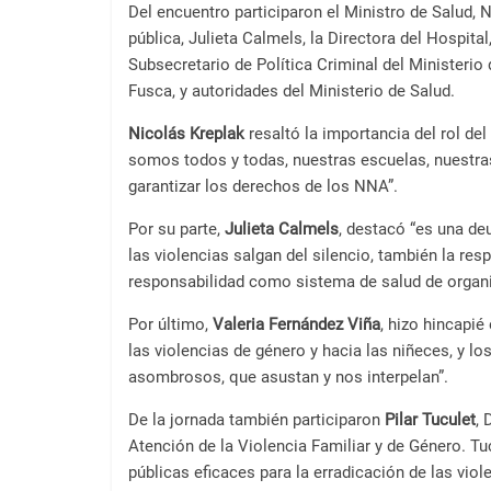
a
Del encuentro participaron el Ministro de Salud, 
l
pública, Julieta Calmels, la Directora del Hospita
c
Subsecretario de Política Criminal del Ministerio
o
Fusca, y autoridades del Ministerio de Salud.
n
Nicolás Kreplak
resaltó la importancia del rol de
t
somos todos y todas, nuestras escuelas, nuestras
e
garantizar los derechos de los NNA”.
n
i
Por su parte,
Julieta Calmels
, destacó “es una de
d
las violencias salgan del silencio, también la re
o
responsabilidad como sistema de salud de organ
.
Por último,
Valeria Fernández Viña
, hizo hincapié
las violencias de género y hacia las niñeces, y l
asombrosos, que asustan y nos interpelan”.
De la jornada también participaron
Pilar Tuculet
, 
Atención de la Violencia Familiar y de Género. Tuc
públicas eficaces para la erradicación de las vi