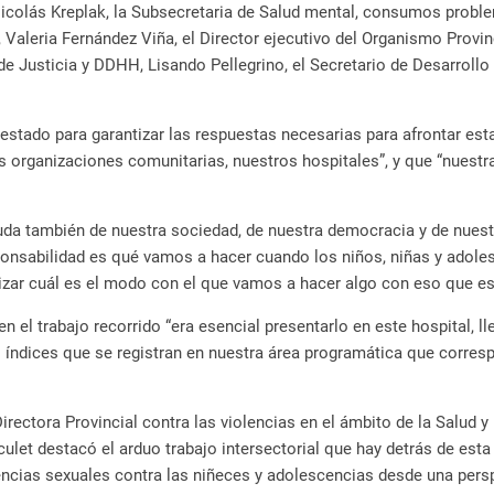
Nicolás Kreplak, la Subsecretaria de Salud mental, consumos proble
l, Valeria Fernández Viña, el Director ejecutivo del Organismo Prov
 de Justicia y DDHH, Lisando Pellegrino, el Secretario de Desarroll
l estado para garantizar las respuestas necesarias para afrontar e
 organizaciones comunitarias, nuestros hospitales”, y que “nuestr
uda también de nuestra sociedad, de nuestra democracia y de nuest
sponsabilidad es qué vamos a hacer cuando los niños, niñas y adole
izar cuál es el modo con el que vamos a hacer algo con eso que e
 en el trabajo recorrido “era esencial presentarlo en este hospital
os índices que se registran en nuestra área programática que corres
Directora Provincial contra las violencias en el ámbito de la Salud y
ulet destacó el arduo trabajo intersectorial que hay detrás de esta 
olencias sexuales contra las niñeces y adolescencias desde una per