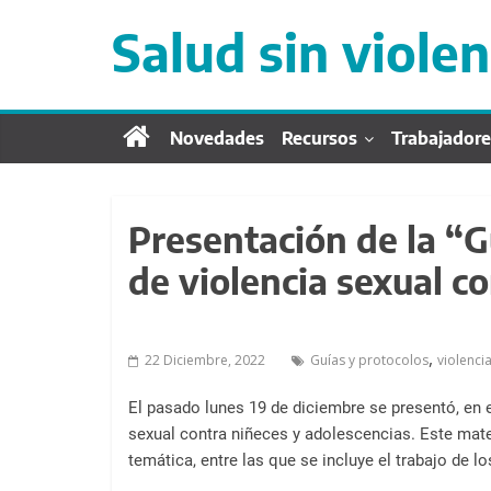
S
a
Salud sin violen
l
t
a
r
Novedades
Recursos
Trabajadore
d
i
r
Presentación de la “G
e
de violencia sexual c
c
t
a
m
,
22 Diciembre, 2022
Guías y protocolos
violenci
e
El pasado lunes 19 de diciembre se presentó, en e
n
sexual contra niñeces y adolescencias. Este mater
t
temática, entre las que se incluye el trabajo de l
e