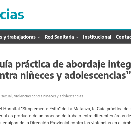
cias
s y trabajadoras
Red Sanitaria
Institucional
Conta
uía práctica de abordaje integ
ontra niñeces y adolescencias”
,
a sexual
Violencias contra niñeces y adolescencias
l Hospital “Simplemente Evita” de La Matanza, la Guía práctica de a
ial es producto de un proceso de trabajo entre diferentes áreas de
os equipos de la Dirección Provincial contra las violencias en el ámb