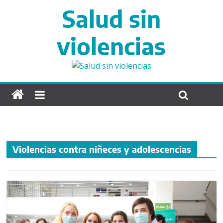
S
Salud sin
a
l
violencias
t
a
r
d
i
r
e
c
t
Violencias contra niñeces y adolescencias
a
m
e
n
t
e