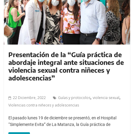
a
l
c
o
n
t
e
n
Presentación de la “Guía práctica de
i
abordaje integral ante situaciones de
d
violencia sexual contra niñeces y
o
adolescencias”
.
,
,
22 Diciembre, 2022
Guías y protocolos
violencia sexual
Violencias contra niñeces y adolescencias
El pasado lunes 19 de diciembre se presentó, en el Hospital
“Simplemente Evita” de La Matanza, la Guía práctica de