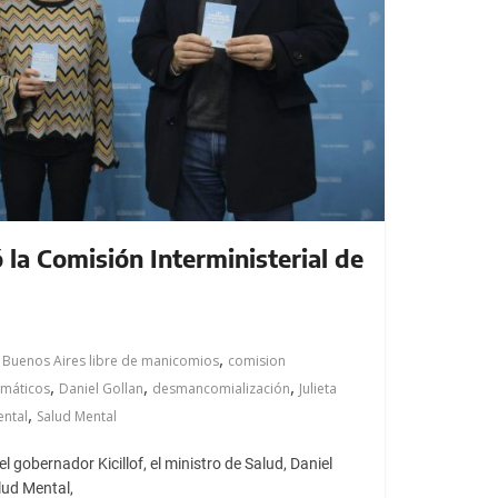
 la Comisión Interministerial de
,
,
Buenos Aires libre de manicomios
comision
,
,
,
máticos
Daniel Gollan
desmancomialización
Julieta
,
ental
Salud Mental
 gobernador Kicillof, el ministro de Salud, Daniel
lud Mental,