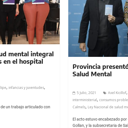
ud mental integral
 en el hospital
Provincia presentó
Salud Mental
,
,
lipe
infancias y juventudes
5 Julio, 2021
Axel Kicillof
,
interministerial
consumos proble
,
 de un trabajo articulado con
Calmels
Ley Nacional de salud m
El acto estuvo encabezado por el
Gollan, y la subsecretaria de Sa