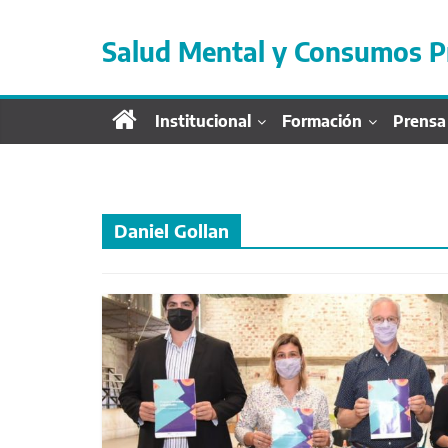
S
a
Salud Mental y Consumos P
l
t
a
Institucional
Formación
Prensa
r
d
i
r
e
Daniel Gollan
c
t
a
m
e
n
t
e