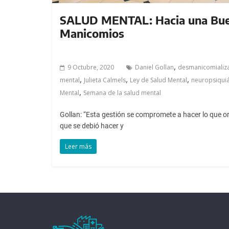
SALUD MENTAL: Hacia una Buen
Manicomios
,
9 Octubre, 2020
Daniel Gollan
desmanicomializ
,
,
,
mental
Julieta Calmels
Ley de Salud Mental
neuropsiquiá
,
Mental
Semana de la salud mental
Gollan: “Esta gestión se compromete a hacer lo que o
que se debió hacer y
Leer más