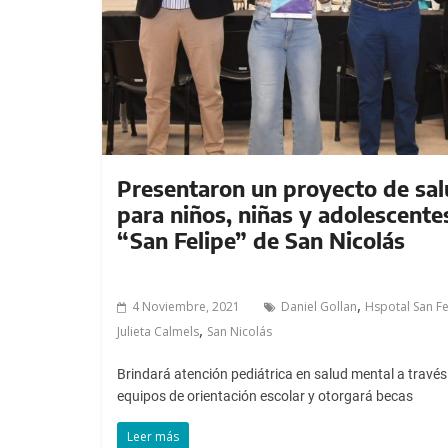
a
l
c
o
n
t
e
n
Presentaron un proyecto de sal
i
para niños, niñas y adolescentes
d
“San Felipe” de San Nicolás
o
.
,
4 Noviembre, 2021
Daniel Gollan
Hspotal San Fe
,
Julieta Calmels
San Nicolás
Brindará atención pediátrica en salud mental a través
equipos de orientación escolar y otorgará becas
Leer más