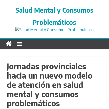
S
a
Salud Mental y Consumos
l
t
Problemáticos
a
r
d
i
r
e
c
Jornadas provinciales
t
hacia un nuevo modelo
a
m
de atención en salud
e
n
mental y consumos
t
problemáticos
e