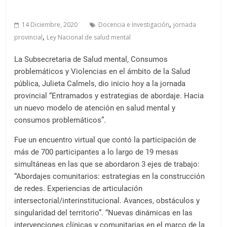
a
l
,
14 Diciembre, 2020
Docencia e Investigación
jornada
c
,
provincial
Ley Nacional de salud mental
o
n
La Subsecretaria de Salud mental, Consumos
t
problemáticos y Violencias en el ámbito de la Salud
e
pública, Julieta Calmels, dio inicio hoy a la jornada
n
provincial “Entramados y estrategias de abordaje. Hacia
i
un nuevo modelo de atención en salud mental y
d
consumos problemáticos”.
o
Fue un encuentro virtual que contó la participación de
.
más de 700 participantes a lo largo de 19 mesas
simultáneas en las que se abordaron 3 ejes de trabajo:
“Abordajes comunitarios: estrategias en la construcción
de redes. Experiencias de articulación
intersectorial/interinstitucional. Avances, obstáculos y
singularidad del territorio”. “Nuevas dinámicas en las
intervenciones clínicas y comunitarias en el marco de la