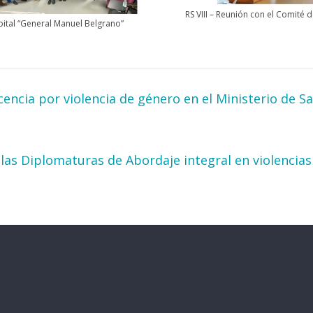
RS VIII – Reunión con el Comité d
spital “General Manuel Belgrano”
cencia por violencia de género en el Ministerio de S
 las Diplomaturas de Abordaje integral en violencias 