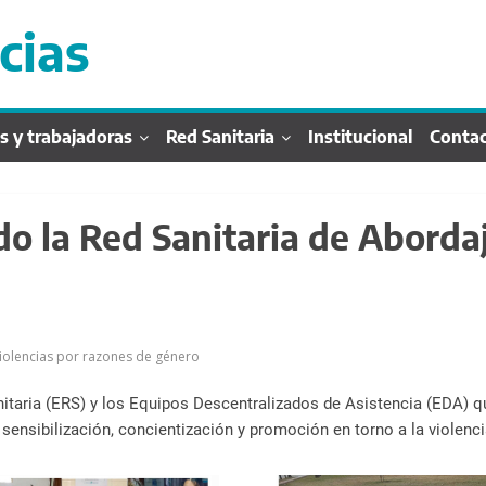
cias
s y trabajadoras
Red Sanitaria
Institucional
Conta
o la Red Sanitaria de Abordaj
iolencias por razones de género
nitaria (ERS) y los Equipos Descentralizados de Asistencia (EDA) q
 sensibilización, concientización y promoción en torno a la violenc