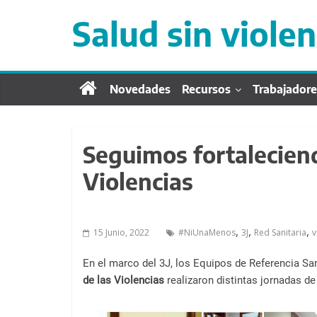
S
a
Salud sin violen
l
t
a
r
Novedades
Recursos
Trabajadore
d
i
r
Seguimos fortaleciend
e
Violencias
c
t
a
m
,
,
,
15 Junio, 2022
#NiUnaMenos
3J
Red Sanitaria
v
e
En el marco del 3J, los Equipos de Referencia Sa
n
de las Violencias
realizaron distintas jornadas de
t
e