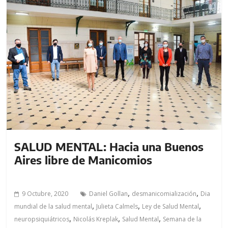
SALUD MENTAL: Hacia una Buenos
Aires libre de Manicomios
,
,
9 Octubre, 2020
Daniel Gollan
desmanicomialización
Dia
,
,
,
mundial de la salud mental
Julieta Calmels
Ley de Salud Mental
,
,
,
neuropsiquiátricos
Nicolás Kreplak
Salud Mental
Semana de la