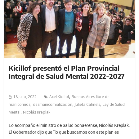
a
l
c
o
n
t
e
n
i
Kicillof presentó el Plan Provincial
d
Integral de Salud Mental 2022-2027
o
.
,
18 Julio, 2022
Axel Kicillof
Buenos Aires libre de
,
,
,
manicomios
desmanicomialización
Julieta Calmels
Ley de Salud
,
Mental
Nicolás Kreplak
Lo acompaño el ministro de Salud bonaerense, Nicolás Kreplak.
El Gobernador dijo que “lo que buscamos con este plan es