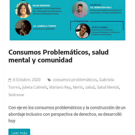
a
l
c
o
n
t
e
Consumos Problemáticos, salud
n
mental y comunidad
i
d
o
,
8 Octubre, 2020
consumos problemáticos
Gabriela
.
,
,
,
,
,
,
Torres
Julieta Calmels
Mariano Rey
Merlo
salud
Salud Mental
Sedronar
Con eje en los consumos problemáticos y la construcción de un
abordaje inclusivo con perspectiva de derechos, se desarrolló
hoy
Leer más