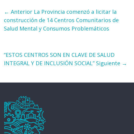
← Anterior
La Provincia comenzó a licitar la
construcción de 14 Centros Comunitarios de
Salud Mental y Consumos Problemáticos
“ESTOS CENTROS SON EN CLAVE DE SALUD
INTEGRAL Y DE INCLUSIÓN SOCIAL”
Siguiente →