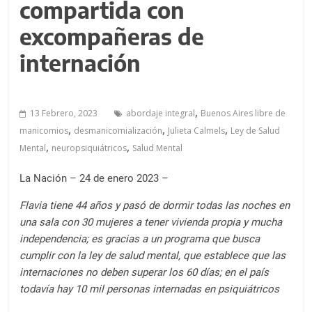
a
compartida con
l
excompañeras de
c
o
internación
n
t
e
,
13 Febrero, 2023
abordaje integral
Buenos Aires libre de
n
,
,
,
manicomios
desmanicomialización
Julieta Calmels
Ley de Salud
i
,
,
Mental
neuropsiquiátricos
Salud Mental
d
o
La Nación – 24 de enero 2023 –
.
Flavia tiene 44 años y pasó de dormir todas las noches en
una sala con 30 mujeres a tener vivienda propia y mucha
independencia; es gracias a un programa que busca
cumplir con la ley de salud mental, que establece que las
internaciones no deben superar los 60 días; en el país
todavía hay 10 mil personas internadas en psiquiátricos