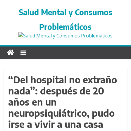
S
a
Salud Mental y Consumos
l
t
Problemáticos
a
r
d
i
r
e
c
“Del hospital no extraño
t
nada”: después de 20
a
m
años en un
e
n
neuropsiquiátrico, pudo
t
irse a vivir a una casa
e