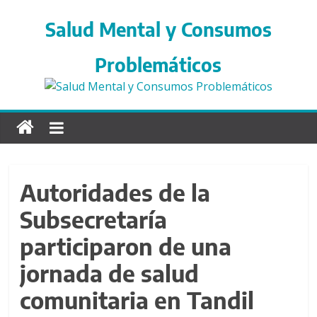
S
a
Salud Mental y Consumos
l
t
Problemáticos
a
r
d
i
r
e
c
Autoridades de la
t
Subsecretaría
a
m
participaron de una
e
n
jornada de salud
t
comunitaria en Tandil
e