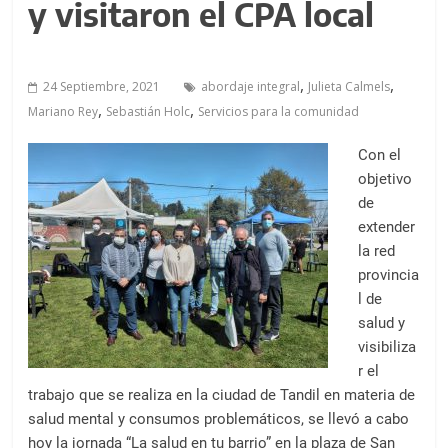
a
y visitaron el CPA local
l
c
o
,
,
24 Septiembre, 2021
abordaje integral
Julieta Calmels
n
,
,
Mariano Rey
Sebastián Holc
Servicios para la comunidad
t
e
Con el
n
objetivo
i
de
d
extender
la red
o
provincia
.
l de
salud y
visibiliza
r el
trabajo que se realiza en la ciudad de Tandil en materia de
salud mental y consumos problemáticos, se llevó a cabo
hoy la jornada “La salud en tu barrio” en la plaza de San