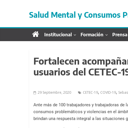
S
a
Salud Mental y Consumos P
l
t
a
Institucional
Formación
Prensa
r
d
i
r
Fortalecen acompañam
e
usuarios del CETEC-1
c
t
a
,
,
29 Septiembre, 2020
CETEC-19
COVID-19
Sebas
m
e
Ante más de 100 trabajadores y trabajadoras de l
n
consumos problemáticos y violencias en el ámbit
t
brindan una respuesta integral a las situaciones
e