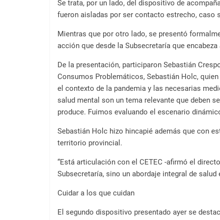
a
Se trata, por un lado, del dispositivo de acompa
l
fueron aisladas por ser contacto estrecho, caso
c
Mientras que por otro lado, se presentó formalme
o
acción que desde la Subsecretaría que encabeza J
n
t
De la presentación, participaron Sebastián Cresp
e
Consumos Problemáticos, Sebastián Holc, quien 
n
el contexto de la pandemia y las necesarias medi
i
salud mental son un tema relevante que deben ser
d
produce. Fuimos evaluando el escenario dinámico
o
Sebastián Holc hizo hincapié además que con esta 
.
territorio provincial.
“Está articulación con el CETEC -afirmó el direct
Subsecretaría, sino un abordaje integral de salud
Cuidar a los que cuidan
El segundo dispositivo presentado ayer se destac