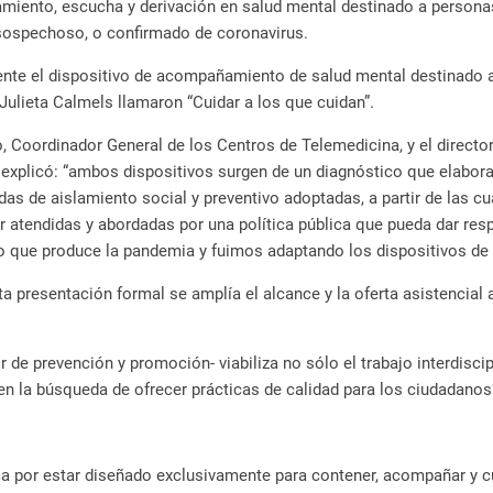
ñamiento, escucha y derivación en salud mental destinado a persona
 sospechoso, o confirmado de coronavirus.
nte el dispositivo de acompañamiento de salud mental destinado a 
ulieta Calmels llamaron “Cuidar a los que cuidan”.
o, Coordinador General de los Centros de Telemedicina, y el direct
explicó: “ambos dispositivos surgen de un diagnóstico que elabo
das de aislamiento social y preventivo adoptadas, a partir de las 
 atendidas y abordadas por una política pública que pueda dar resp
 que produce la pandemia y fuimos adaptando los dispositivos de 
presentación formal se amplía el alcance y la oferta asistencial a
or de prevención y promoción- viabiliza no sólo el trabajo interdis
 en la búsqueda de ofrecer prácticas de calidad para los ciudadanos
a por estar diseñado exclusivamente para contener, acompañar y cui