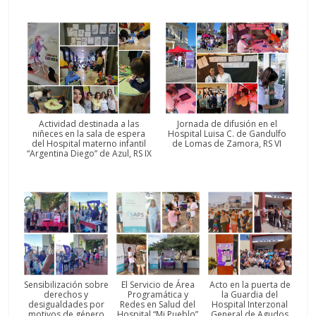
a
l
c
o
n
t
e
Actividad destinada a las
Jornada de difusión en el
n
niñeces en la sala de espera
Hospital Luisa C. de Gandulfo
i
del Hospital materno infantil
de Lomas de Zamora, RS VI
“Argentina Diego” de Azul, RS IX
d
o
.
Sensibilización sobre
El Servicio de Área
Acto en la puerta de
derechos y
Programática y
la Guardia del
desigualdades por
Redes en Salud del
Hospital Interzonal
motivos de género
Hospital “Mi Pueblo”
General de Agudos