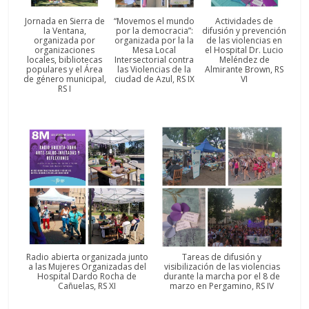
Jornada en Sierra de
“Movemos el mundo
Actividades de
la Ventana,
por la democracia”:
difusión y prevención
organizada por
organizada por la la
de las violencias en
organizaciones
Mesa Local
el Hospital Dr. Lucio
locales, bibliotecas
Intersectorial contra
Meléndez de
populares y el Área
las Violencias de la
Almirante Brown, RS
de género municipal,
ciudad de Azul, RS IX
VI
RS I
Radio abierta organizada junto
Tareas de difusión y
a las Mujeres Organizadas del
visibilización de las violencias
Hospital Dardo Rocha de
durante la marcha por el 8 de
Cañuelas, RS XI
marzo en Pergamino, RS IV