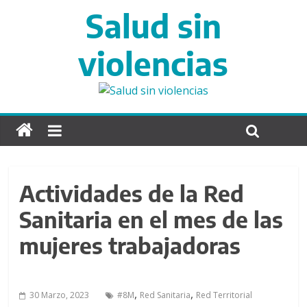
S
Salud sin
a
l
violencias
t
a
r
d
i
r
e
c
Actividades de la Red
t
a
Sanitaria en el mes de las
m
mujeres trabajadoras
e
n
t
e
,
,
30 Marzo, 2023
#8M
Red Sanitaria
Red Territorial