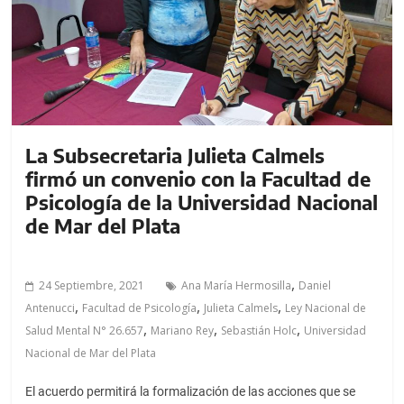
a
l
c
o
n
t
e
La Subsecretaria Julieta Calmels
n
firmó un convenio con la Facultad de
i
Psicología de la Universidad Nacional
d
de Mar del Plata
o
.
,
24 Septiembre, 2021
Ana María Hermosilla
Daniel
,
,
,
Antenucci
Facultad de Psicología
Julieta Calmels
Ley Nacional de
,
,
,
Salud Mental N° 26.657
Mariano Rey
Sebastián Holc
Universidad
Nacional de Mar del Plata
El acuerdo permitirá la formalización de las acciones que se