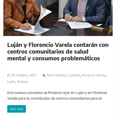
a
l
c
o
n
t
e
Luján y Florencio Varela contarán con
n
centros comunitarios de salud
i
mental y consumos problemáticos
d
o
.
,
,
,
20 Octubre, 2021
Boto Álvarez
Calmels
Florencio Varela
,
Luján
Watson
Dos nuevos convenios se firmaron ayer en Luján y en Florencio
Varela para la constitución de centros comunitarios para el
Leer más