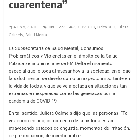
a
cuarentena”
l
c
o
,
,
,
4 Junio, 2020
0800-222-5462
COVID-19
Delta 90.3
Julieta
n
,
Calmels
Salud Mental
t
e
La Subsecretaria de Salud Mental, Consumos
n
Problemáticos y Violencias en el ámbito de la Salud
i
Pública señaló en el aire de FM Delta el momento
d
especial que le toca atravesar hoy a la sociedad, en el que
la salud mental se develó como un aspecto importante en
o
la vida de todos, y que se ve afectada en situaciones tan
.
extremas e inesperadas como las generadas por la
pandemia de COVID 19.
En tal sentido, Julieta Calmels dijo que las personas: “Tal
vez como en ningún momento de la historia están
atravesando estados de angustia, momentos de irritación,
de preocupación, de incertidumbre