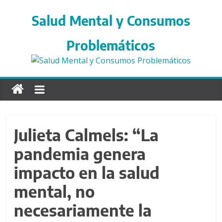
S
a
Salud Mental y Consumos
l
t
Problemáticos
a
r
d
i
r
e
c
Julieta Calmels: “La
t
pandemia genera
a
m
impacto en la salud
e
n
mental, no
t
necesariamente la
e