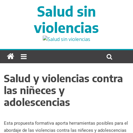
S
Salud sin
a
l
violencias
t
a
r
d
i
r
e
c
Salud y violencias contra
t
las niñeces y
a
m
adolescencias
e
n
t
Esta propuesta formativa aporta herramientas posibles para el
e
abordaje de las violencias contra las niñeces y adolescencias