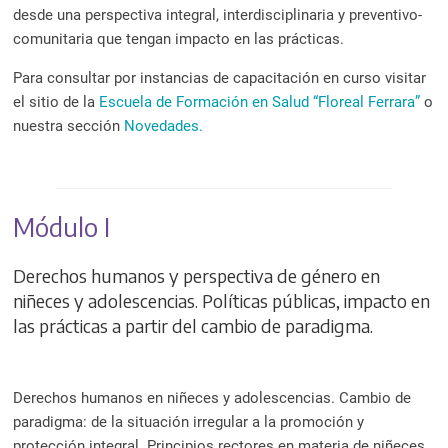
a
desde una perspectiva integral, interdisciplinaria y preventivo-
l
comunitaria que tengan impacto en las prácticas.
c
o
Para consultar por instancias de capacitación en curso visitar
n
el sitio de la
Escuela de Formación en Salud “Floreal Ferrara”
o
nuestra sección
Novedades.
t
e
n
i
Módulo I
d
o
Derechos humanos y perspectiva de género en
.
niñeces y adolescencias. Políticas públicas, impacto en
las prácticas a partir del cambio de paradigma.
Derechos humanos en niñeces y adolescencias. Cambio de
paradigma: de la situación irregular a la promoción y
protección integral. Principios rectores en materia de niñeces