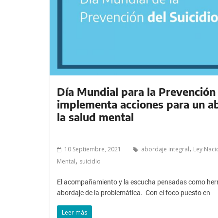
a
l
c
o
n
t
e
n
Día Mundial para la Prevención 
i
implementa acciones para un ab
d
la salud mental
o
.
,
10 Septiembre, 2021
abordaje integral
Ley Naci
,
Mental
suicidio
El acompañamiento y la escucha pensadas como herr
abordaje de la problemática. Con el foco puesto en
Leer más