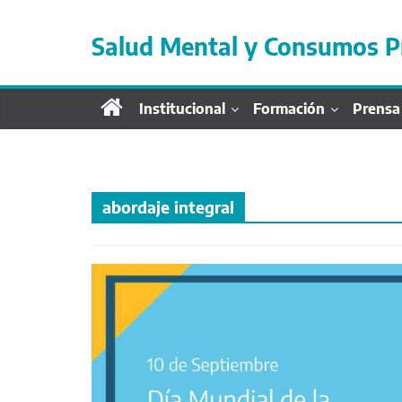
S
a
Salud Mental y Consumos P
l
t
a
Institucional
Formación
Prensa
r
d
i
r
e
abordaje integral
c
t
a
m
e
n
t
e