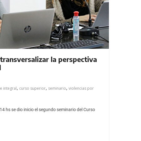
transversalizar la perspectiva
d
,
,
,
e integral
curso superior
seminario
violencias por
14 hs se dio inicio el segundo seminario del Curso