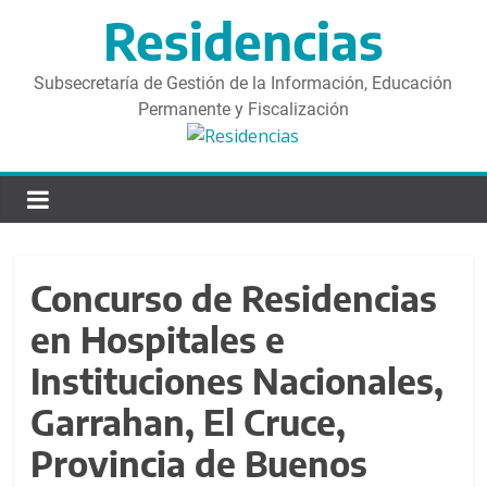
S
Residencias
a
l
t
Subsecretaría de Gestión de la Información, Educación
a
Permanente y Fiscalización
r
d
i
r
e
c
Concurso de Residencias
t
a
en Hospitales e
m
Instituciones Nacionales,
e
n
Garrahan, El Cruce,
t
Provincia de Buenos
e