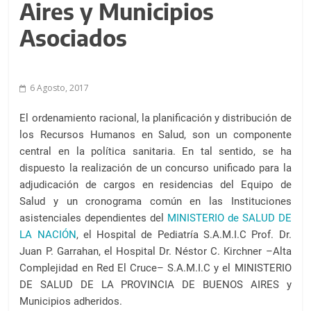
a
Aires y Municipios
l
Asociados
c
o
n
t
6 Agosto, 2017
e
El ordenamiento racional, la planificación y distribución de
n
los Recursos Humanos en Salud, son un componente
i
central en la política sanitaria. En tal sentido, se ha
d
dispuesto la realización de un concurso unificado para la
o
adjudicación de cargos en residencias del Equipo de
.
Salud y un cronograma común en las Instituciones
asistenciales dependientes del
MINISTERIO de SALUD DE
LA NACIÓN
, el Hospital de Pediatría S.A.M.I.C Prof. Dr.
Juan P. Garrahan, el Hospital Dr. Néstor C. Kirchner –Alta
Complejidad en Red El Cruce– S.A.M.I.C y el MINISTERIO
DE SALUD DE LA PROVINCIA DE BUENOS AIRES y
Municipios adheridos.