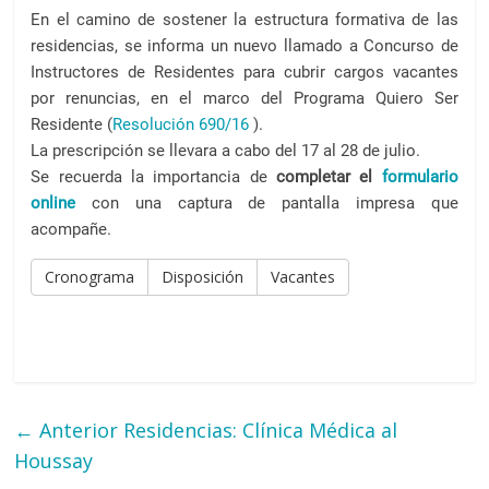
a
En el camino de sostener la estructura formativa de las
l
residencias, se informa un nuevo llamado a Concurso de
c
Instructores de Residentes para cubrir cargos vacantes
o
por renuncias, en el marco del Programa Quiero Ser
n
Residente (
Resolución 690/16
).
t
La prescripción se llevara a cabo del 17 al 28 de julio.
e
Se recuerda la importancia de
completar el
formulario
n
online
con una captura de pantalla impresa que
i
acompañe.
d
o
Cronograma
Disposición
Vacantes
.
← Anterior
Residencias: Clínica Médica al
Houssay