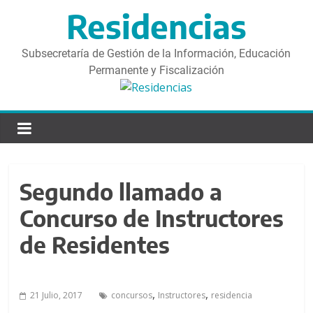
S
Residencias
a
l
t
Subsecretaría de Gestión de la Información, Educación
a
Permanente y Fiscalización
r
d
i
r
e
c
Segundo llamado a
t
a
Concurso de Instructores
m
de Residentes
e
n
t
,
,
21 Julio, 2017
concursos
Instructores
residencia
e