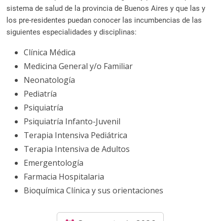
a
sistema de salud de la provincia de Buenos Aires y que las y
l
los pre-residentes puedan conocer las incumbencias de las
c
siguientes especialidades y disciplinas:
o
n
Clínica Médica
t
Medicina General y/o Familiar
e
Neonatología
n
Pediatría
i
Psiquiatría
d
Psiquiatría Infanto-Juvenil
o
Terapia Intensiva Pediátrica
.
Terapia Intensiva de Adultos
Emergentología
Farmacia Hospitalaria
Bioquímica Clínica y sus orientaciones