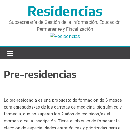
S
Residencias
a
l
t
Subsecretaría de Gestión de la Información, Educación
a
Permanente y Fiscalización
r
d
i
r
e
Pre-residencias
c
t
a
m
La pre-residencia es una propuesta de formación de 6 meses
e
para egresados/as de las carreras de medicina, bioquímica y
n
farmacia, que no superen los 2 años de recibidos/as al
t
momento de la inscripción. Tiene el objetivo de fomentar la
e
elección de especialidades estratégicas y priorizadas para el