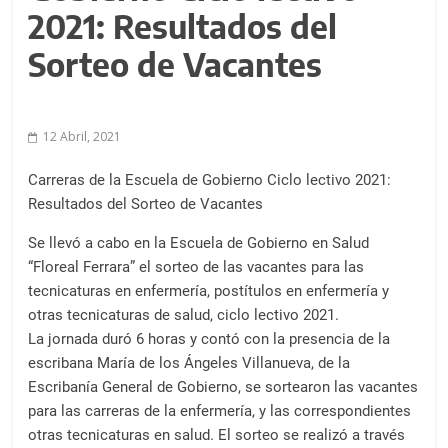
a
2021: Resultados del
l
c
Sorteo de Vacantes
o
n
t
12 Abril, 2021
e
n
Carreras de la Escuela de Gobierno Ciclo lectivo 2021:
i
Resultados del Sorteo de Vacantes
d
Se llevó a cabo en la Escuela de Gobierno en Salud
o
“Floreal Ferrara” el sorteo de las vacantes para las
.
tecnicaturas en enfermería, postítulos en enfermería y
otras tecnicaturas de salud, ciclo lectivo 2021.
La jornada duró 6 horas y contó con la presencia de la
escribana María de los Ángeles Villanueva, de la
Escribanía General de Gobierno, se sortearon las vacantes
para las carreras de la enfermería, y las correspondientes
otras tecnicaturas en salud. El sorteo se realizó a través