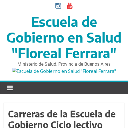
S
a
l
Escuela de
t
a
Gobierno en Salud
r
d
"Floreal Ferrara"
i
r
Ministerio de Salud, Provincia de Buenos Aires
e
c
t
a
m
e
n
Carreras de la Escuela de
t
e
Gobierno Ciclo lectivo