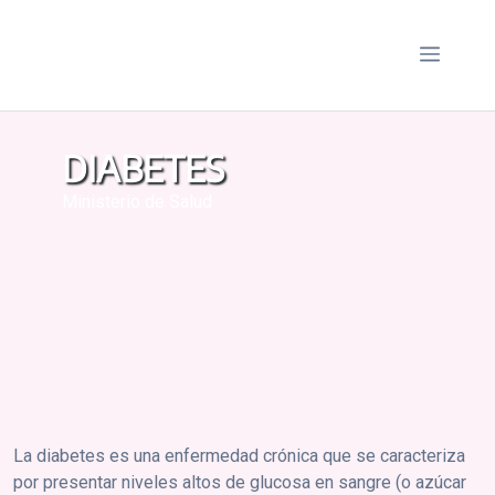
Saltar
al
Menú
contenido
DIABETES
Ministerio de Salud
La diabetes es una enfermedad crónica que se caracteriza
por presentar niveles altos de glucosa en sangre (o azúcar