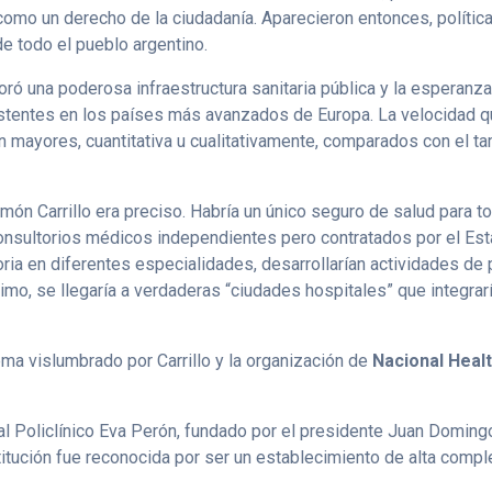
omo un derecho de la ciudadanía. Aparecieron entonces, política
de todo el pueblo argentino.
oró una poderosa infraestructura sanitaria pública y la esperanza
xistentes en los países más avanzados de Europa. La velocidad qu
n mayores, cuantitativa u cualitativamente, comparados con el t
n Carrillo era preciso. Habría un único seguro de salud para to
consultorios médicos independientes pero contratados por el Es
ia en diferentes especialidades, desarrollarían actividades de 
timo, se llegaría a verdaderas “ciudades hospitales” que integra
ema vislumbrado por Carrillo y la organización de
Nacional Heal
 Policlínico Eva Perón, fundado por el presidente Juan Domingo
titución fue reconocida por ser un establecimiento de alta com