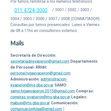
Por turnos, remitirse a los números telefónicos
011 4724-3000
/ 3001 / 3002 / 3003 /
3004 / 3005 / 3006 / 3007 / 3008 (CONMUTADOR)
Consultas por turnos presenciales: Lunes a Viernes
de 08 a 11hs en consultorios externos.
Mails
Secretaría de Dirección:
secretariadirevaperon@gmail.com
Departamento
de Personal- RRHH:
personal.higaevaperon@gmail.com
Administración:
administracion-
evaperon@ms.gba.gov.ar
SAMO:
samo.higaevaperon.2015@gmail.com
Compras:
compras-evaperon@ms.gba.gov.ar
Legales:
mabuin@ms.gba.gov.ar
Comunicación:
comunicacionhiga@gmail.com
|