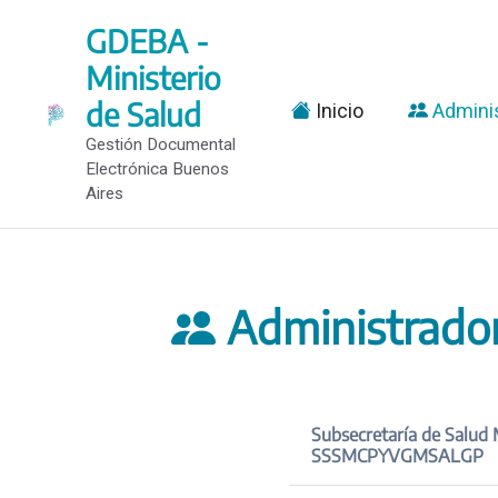
Saltar
GDEBA -
al
contenido
Ministerio
de Salud
Inicio
Adminis
Gestión Documental
Electrónica Buenos
Aires
Administrador
Subsecretaría de Salud Mental, Consum
SSSMCPYVGMSALGP