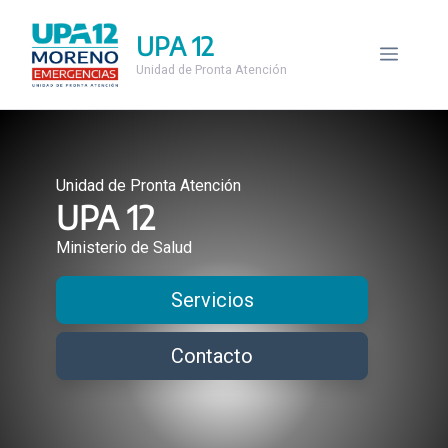
Saltar
al
UPA 12
Menú
contenido
Unidad de Pronta Atención
Unidad de Pronta Atención
UPA 12
Ministerio de Salud
Servicios
Contacto