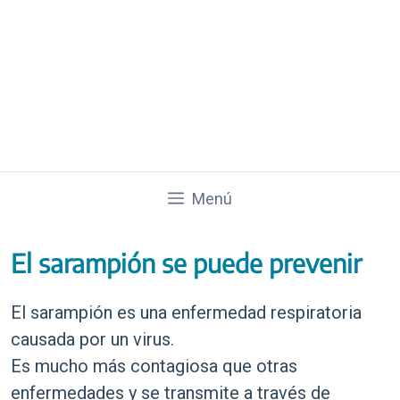
Saltar
al
contenido
Sarampión
Ministerio de Salud de la provincia de Buenos Aires
Menú
El sarampión se puede prevenir
El sarampión es una enfermedad respiratoria
causada por un virus.
Es mucho más contagiosa que otras
enfermedades y se transmite a través de